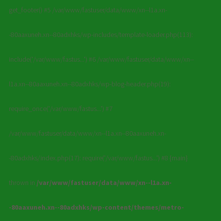
get_footer() #5 /var/www/fastuser/data/www/xn--l1a.xn-
-80aaxuneh.xn--80adxhks/wp-includes/template-loader.php(113):
include('/var/www/fastus...') #6 /var/www/fastuser/data/www/xn--
l1a.xn--80aaxuneh.xn--80adxhks/wp-blog-header.php(19):
require_once('/var/www/fastus...') #7
/var/www/fastuser/data/www/xn--l1a.xn--80aaxuneh.xn-
-80adxhks/index.php(17): require('/var/www/fastus...') #8 {main}
thrown in
/var/www/fastuser/data/www/xn--l1a.xn-
-80aaxuneh.xn--80adxhks/wp-content/themes/metro-