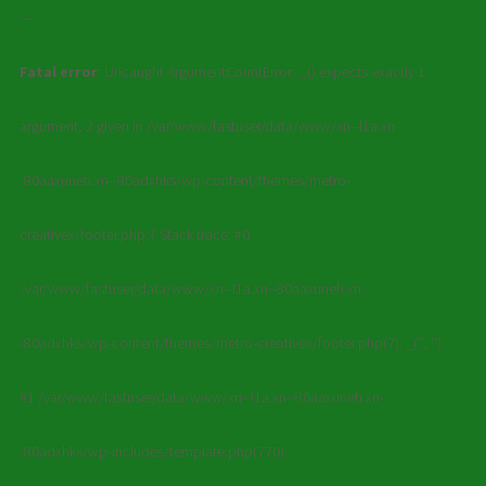
—
Fatal error
: Uncaught ArgumentCountError: _() expects exactly 1
argument, 2 given in /var/www/fastuser/data/www/xn--l1a.xn-
-80aaxuneh.xn--80adxhks/wp-content/themes/metro-
creativex/footer.php:7 Stack trace: #0
/var/www/fastuser/data/www/xn--l1a.xn--80aaxuneh.xn-
-80adxhks/wp-content/themes/metro-creativex/footer.php(7): _('', '')
#1 /var/www/fastuser/data/www/xn--l1a.xn--80aaxuneh.xn-
-80adxhks/wp-includes/template.php(770):