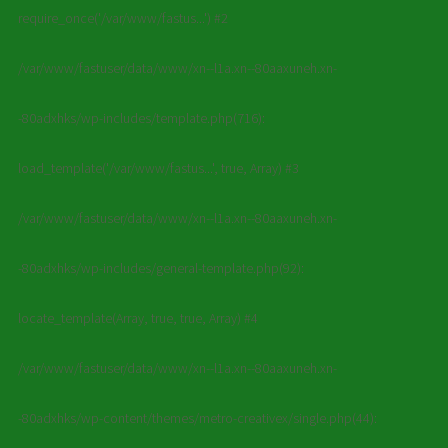
require_once('/var/www/fastus...') #2
/var/www/fastuser/data/www/xn--l1a.xn--80aaxuneh.xn-
-80adxhks/wp-includes/template.php(716):
load_template('/var/www/fastus...', true, Array) #3
/var/www/fastuser/data/www/xn--l1a.xn--80aaxuneh.xn-
-80adxhks/wp-includes/general-template.php(92):
locate_template(Array, true, true, Array) #4
/var/www/fastuser/data/www/xn--l1a.xn--80aaxuneh.xn-
-80adxhks/wp-content/themes/metro-creativex/single.php(44):