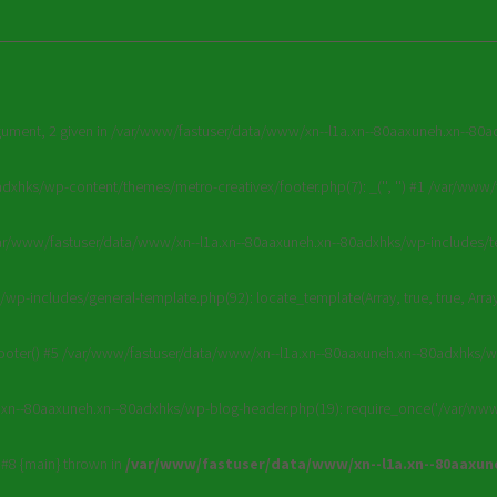
rgument, 2 given in /var/www/fastuser/data/www/xn--l1a.xn--80aaxuneh.xn--80
dxhks/wp-content/themes/metro-creativex/footer.php(7): _('', '') #1 /var/ww
var/www/fastuser/data/www/xn--l1a.xn--80aaxuneh.xn--80adxhks/wp-includes/tem
p-includes/general-template.php(92): locate_template(Array, true, true, Arr
ooter() #5 /var/www/fastuser/data/www/xn--l1a.xn--80aaxuneh.xn--80adxhks/w
a.xn--80aaxuneh.xn--80adxhks/wp-blog-header.php(19): require_once('/var/www/
 #8 {main} thrown in
/var/www/fastuser/data/www/xn--l1a.xn--80aaxu