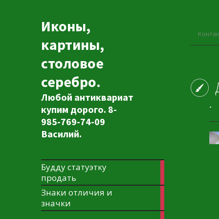
Иконы,
Контак
картины,
столовое
серебро.
Любой антиквариат
-
купим дорого. 8-
985-769-74-09
Василий.
Будду статуэтку
3
продать
articles
Знаки отличия и
1
значки
article