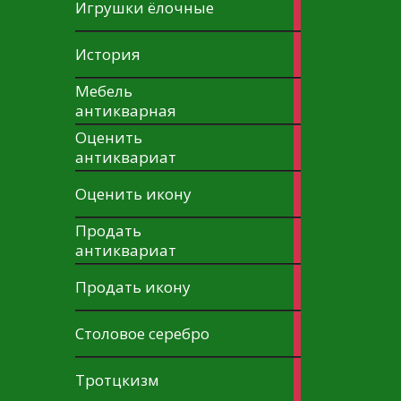
1
Игрушки ёлочные
article
9
История
articles
Мебель
2
антикварная
articles
Оценить
4
антиквариат
articles
4
Оценить икону
articles
Продать
3
антиквариат
articles
3
Продать икону
articles
2
Столовое серебро
articles
2
Тротцкизм
articles