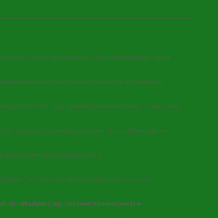
adxhks/wp-content/themes/metro-creativex/footer.php:7 Stack
w/fastuser/data/www/xn--l1a.xn--80aaxuneh.xn--80adxhks/wp-
plate.php(716): load_template('/var/www/fastus...', true, Array)
ay) #4 /var/www/fastuser/data/www/xn--l1a.xn--80aaxuneh.xn-
p-includes/template-loader.php(113):
fastus...') #7 /var/www/fastuser/data/www/xn--l1a.xn-
neh.xn--80adxhks/wp-content/themes/metro-