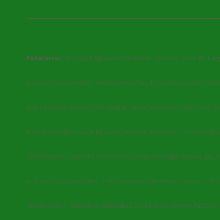
—
Fatal error
: Uncaught ArgumentCountError: _() expects exactly 1 a
trace: #0 /var/www/fastuser/data/www/xn--l1a.xn--80aaxuneh.xn--80a
includes/template.php(770): require_once('/var/www/fastus...') #2 /
#3 /var/www/fastuser/data/www/xn--l1a.xn--80aaxuneh.xn--80adxhks/w
-80adxhks/wp-content/themes/metro-creativex/single.php(44): get_f
include('/var/www/fastus...') #6 /var/www/fastuser/data/www/xn--l1
-80aaxuneh.xn--80adxhks/index.php(17): require('/var/www/fastus...')