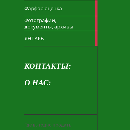
1
Фарфор оценка
article
Фотографии,
1
документы, архивы
article
1
ЯНТАРЬ
article
КОНТАКТЫ:
О НАС:
Где выгодно продать