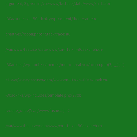
argument, 2 given in /var/www/fastuser/data/www/xn--l1a.xn-
-80aaxuneh.xn--80adxhks/wp-content/themes/metro-
creativex/footer.php:7 Stack trace: #0
/var/www/fastuser/data/www/xn--l1a.xn--80aaxuneh.xn-
-80adxhks/wp-content/themes/metro-creativex/footer.php(7): _('', '')
#1 /var/www/fastuser/data/www/xn--l1a.xn--80aaxuneh.xn-
-80adxhks/wp-includes/template.php(770):
require_once('/var/www/fastus...') #2
/var/www/fastuser/data/www/xn--l1a.xn--80aaxuneh.xn-