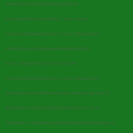
-80adxhks/wp-includes/template.php(716):
load_template('/var/www/fastus...', true, Array) #3
/var/www/fastuser/data/www/xn--l1a.xn--80aaxuneh.xn-
-80adxhks/wp-includes/general-template.php(92):
locate_template(Array, true, true, Array) #4
/var/www/fastuser/data/www/xn--l1a.xn--80aaxuneh.xn-
-80adxhks/wp-content/themes/metro-creativex/page.php(32):
get_footer() #5 /var/www/fastuser/data/www/xn--l1a.xn-
-80aaxuneh.xn--80adxhks/wp-includes/template-loader.php(113):