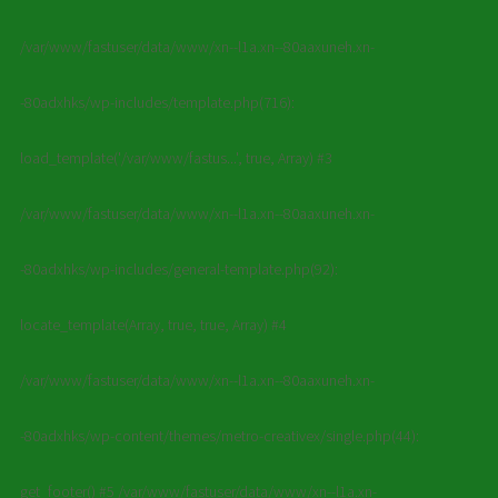
/var/www/fastuser/data/www/xn--l1a.xn--80aaxuneh.xn-
-80adxhks/wp-includes/template.php(716):
load_template('/var/www/fastus...', true, Array) #3
/var/www/fastuser/data/www/xn--l1a.xn--80aaxuneh.xn-
-80adxhks/wp-includes/general-template.php(92):
locate_template(Array, true, true, Array) #4
/var/www/fastuser/data/www/xn--l1a.xn--80aaxuneh.xn-
-80adxhks/wp-content/themes/metro-creativex/single.php(44):
get_footer() #5 /var/www/fastuser/data/www/xn--l1a.xn-