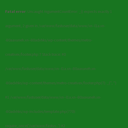
Fatal error
: Uncaught ArgumentCountError: _() expects exactly 1
argument, 2 given in /var/www/fastuser/data/www/xn--l1a.xn-
-80aaxuneh.xn--80adxhks/wp-content/themes/metro-
creativex/footer.php:7 Stack trace: #0
/var/www/fastuser/data/www/xn--l1a.xn--80aaxuneh.xn-
-80adxhks/wp-content/themes/metro-creativex/footer.php(7): _('', '')
#1 /var/www/fastuser/data/www/xn--l1a.xn--80aaxuneh.xn-
-80adxhks/wp-includes/template.php(770):
require_once('/var/www/fastus...') #2