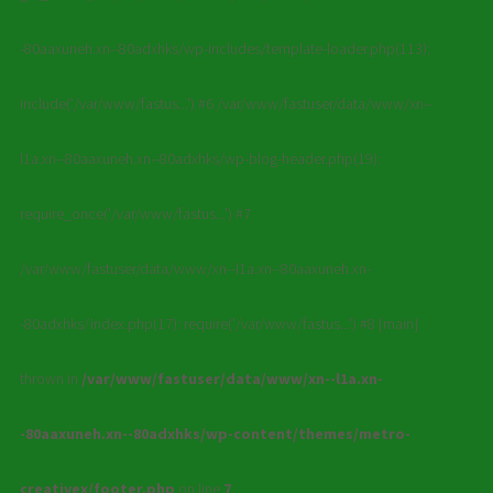
-80aaxuneh.xn--80adxhks/wp-includes/template-loader.php(113):
include('/var/www/fastus...') #6 /var/www/fastuser/data/www/xn--
l1a.xn--80aaxuneh.xn--80adxhks/wp-blog-header.php(19):
require_once('/var/www/fastus...') #7
/var/www/fastuser/data/www/xn--l1a.xn--80aaxuneh.xn-
-80adxhks/index.php(17): require('/var/www/fastus...') #8 {main}
thrown in
/var/www/fastuser/data/www/xn--l1a.xn-
-80aaxuneh.xn--80adxhks/wp-content/themes/metro-
creativex/footer.php
on line
7